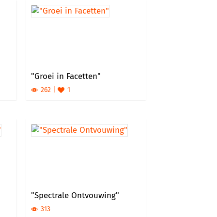
"Groei in Facetten"
262
1
"Spectrale Ontvouwing"
313