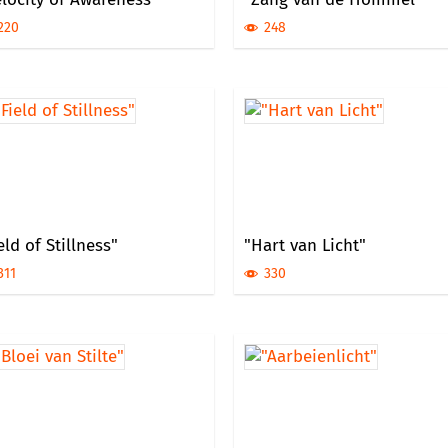
220
248
eld of Stillness"
"Hart van Licht"
311
330