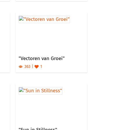
"Vectoren van Groei"
363
1
"Sun in Stillness"