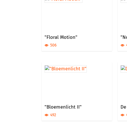
"Floral Motion"
"N
506
"Bloemenlicht II"
De 
492