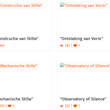
nstructie van Stilte"
"Ontsteking van Vorm"
344
281
1
echanische Stilte"
"Observatory of Silence"
252
1
332
1