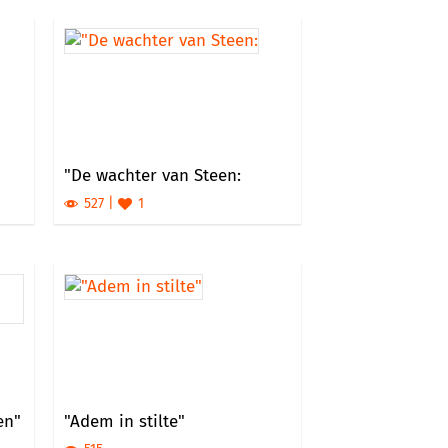
"De wachter van Steen:
527
1
en"
"Adem in stilte"