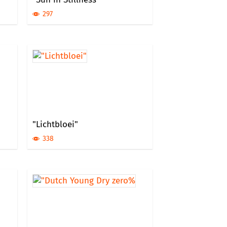
297
"Lichtbloei"
338