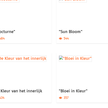
octurne"
"Sun Bloom"
484
544
Kleur van het innerlijk
"Bloei in Kleur"
434
357