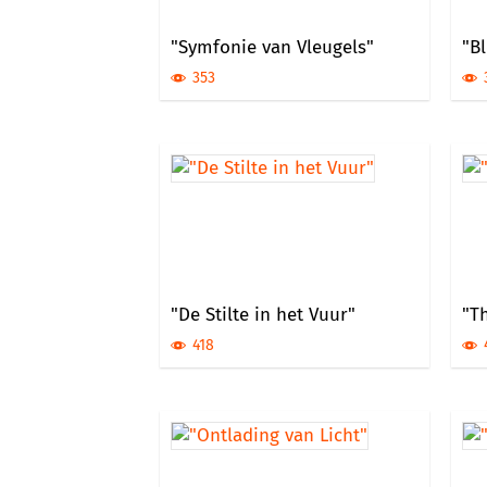
"Symfonie van Vleugels"
"Bl
353
"De Stilte in het Vuur"
"Th
418