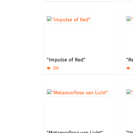
"Impulse of Red"
"R
335
"Metamorfose van Licht"
"V