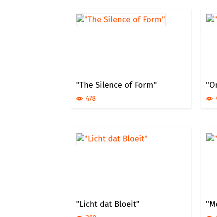
"The Silence of Form"
"On
478
"Licht dat Bloeit"
"M