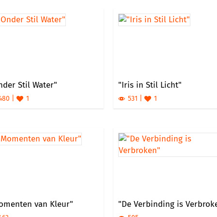
der Stil Water"
"Iris in Stil Licht"
480
1
531
1
omenten van Kleur"
"De Verbinding is Verbrok