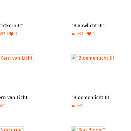
chtkern II"
"Blauwlicht III"
452
1
491
1
rn van Licht"
"Bloemenlicht III
402
441