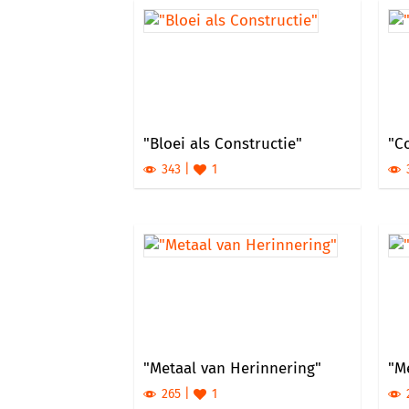
"Bloei als Constructie"
"Co
343
1
"Metaal van Herinnering"
"M
265
1