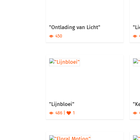
"Ontlading van Licht"
"Li
450
"Lijnbloei"
"Ke
486
1