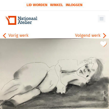
LID WORDEN
WINKEL
INLOGGEN
Vorig werk
Volgend werk