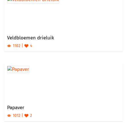
Veldbloemen drieluik
1102
4
Papaver
1012
2