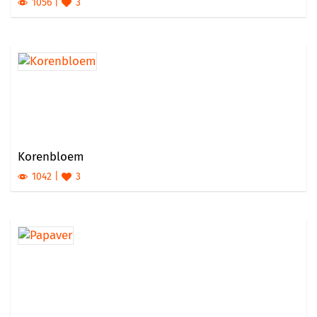
1056
3
Korenbloem
1042
3