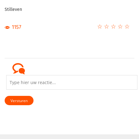
Stilleven
☆
★
☆
★
☆
★
☆
★
☆
★
1157
Versturen