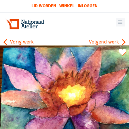
LID WORDEN
WINKEL
INLOGGEN
Vorig werk
Volgend werk