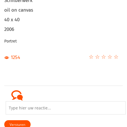
Schilderwerk
oil on canvas
40 x 40
2006
Portret
☆
★
☆
★
☆
★
☆
★
☆
★
1254
Versturen