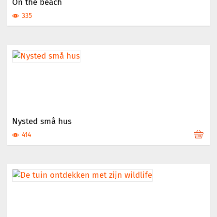
On the beach
335
Nysted små hus
414