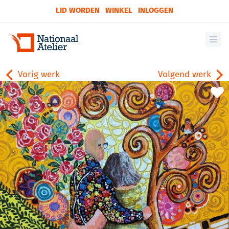
LID WORDEN
WINKEL
INLOGGEN
Vorig werk
Volgend werk