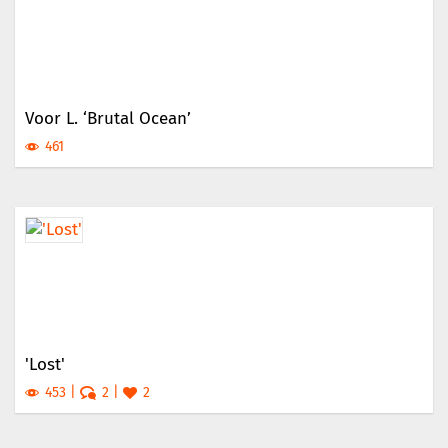
Voor L. ‘Brutal Ocean’
461
'Lost'
453
2
2