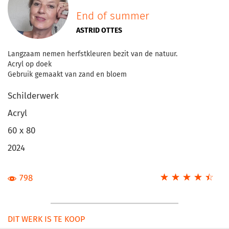
End of summer
ASTRID OTTES
Langzaam nemen herfstkleuren bezit van de natuur.
Acryl op doek
Gebruik gemaakt van zand en bloem
Schilderwerk
Acryl
60 x 80
2024
☆
★
☆
★
☆
★
☆
★
☆
★
798
DIT WERK IS TE KOOP