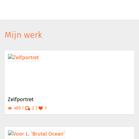
Mijn werk
Zelfportret
405
2
1