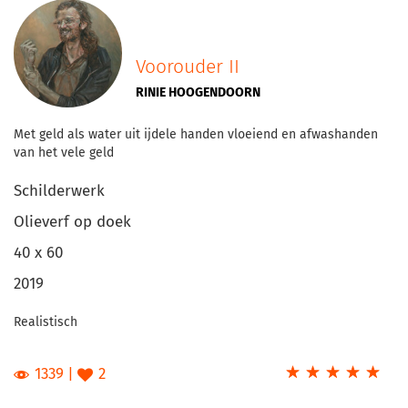
Voorouder II
RINIE HOOGENDOORN
Met geld als water uit ijdele handen vloeiend en afwashanden
van het vele geld
Schilderwerk
Olieverf op doek
40 x 60
2019
Realistisch
☆
★
☆
★
☆
★
☆
★
☆
★
1339
2