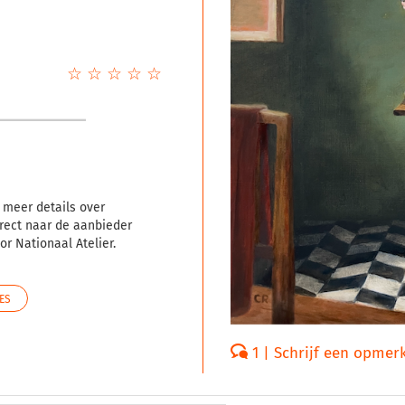
☆
★
☆
★
☆
★
☆
★
☆
★
 meer details over
rect naar de aanbieder
r Nationaal Atelier.
ES
1 | Schrijf een opmer