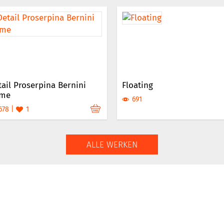
ail Proserpina Bernini
Floating
me
691
678
1
ALLE WERKEN