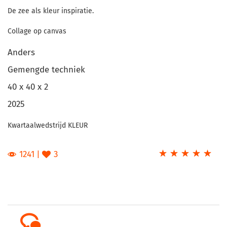
De zee als kleur inspiratie.
Anders
Gemengde techniek
40 x 40 x 2
2025
Kwartaalwedstrijd KLEUR
☆
★
☆
★
☆
★
☆
★
☆
★
1241
3