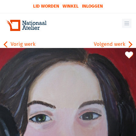
LID WORDEN
WINKEL
INLOGGEN
Vorig werk
Volgend werk