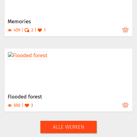
Memories
459
2
1
Flooded forest
650
3
ALLE WERKEN