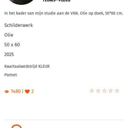
TEUNIS--PLOEG
In het kader van mijn studie aan de VAN. Olie op doek, 50*60 cm.
Schilderwerk
Olie
50 x 60
2025
Kwartaalwedstrijd KLEUR
Portret
☆
★
☆
★
☆
★
☆
★
☆
★
1480
2