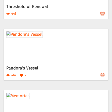
Threshold of Renewal
441
Pandora’s Vessel
467
2