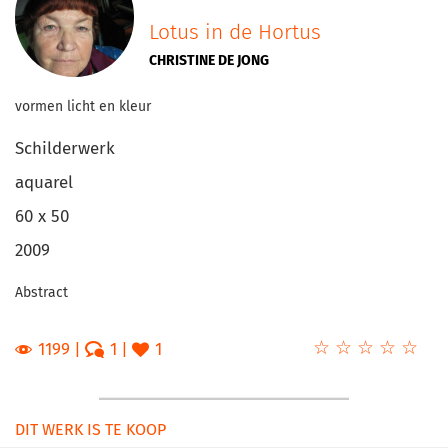
Lotus in de Hortus
CHRISTINE DE JONG
vormen licht en kleur
Schilderwerk
aquarel
60 x 50
2009
Abstract
☆
★
☆
★
☆
★
☆
★
☆
★
1199
1
1
DIT WERK IS TE KOOP