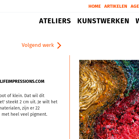
HOME
ARTIKELEN
AG
ATELIERS
KUNSTWERKEN
Volgend werk
TLIFEIMPRESSIONS.COM
ot of klein. Dat wil dit
t' steekt 2 cm uit. Je wilt het
terialen, zijn er 22
e met heel veel pigment.