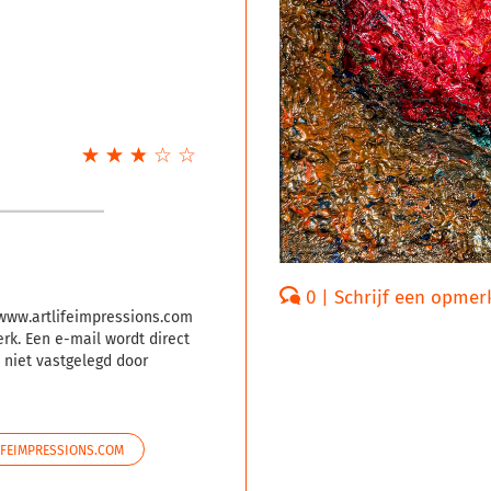
☆
★
☆
★
☆
★
☆
★
☆
★
0 | Schrijf een opmer
 www.artlifeimpressions.com
rk. Een e-mail wordt direct
 niet vastgelegd door
IFEIMPRESSIONS.COM