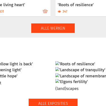
e living heart'
'Roots of resilience'
331
347
ALLE WERKEN
t
(land)scapes
ALLE EXPOSITIES