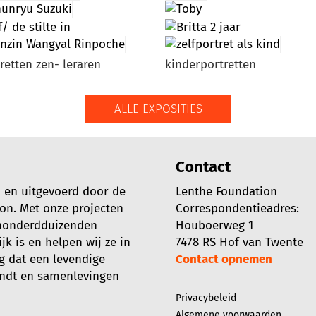
retten zen- leraren
kinderportretten
ALLE EXPOSITIES
Contact
d en uitgevoerd door de
Lenthe Foundation
ion. Met onze projecten
Correspondentieadres:
 honderdduizenden
Houboerweg 1
k is en helpen wij ze in
7478 RS Hof van Twente
g dat een levendige
Contact opnemen
indt en samenlevingen
Privacybeleid
Algemene voorwaarden