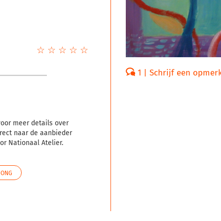
☆
★
☆
★
☆
★
☆
★
☆
★
1 | Schrijf een opmer
voor meer details over
rect naar de aanbieder
r Nationaal Atelier.
JONG