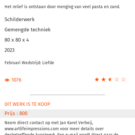
Het relief is ontstaan door menging van veel pasta en zand.
Schilderwerk
Gemengde techniek
80 x 80 x 4
2023
Februari Wedstrijd: Liefde
☆
★
☆
★
☆
★
☆
★
☆
★
1076
DIT WERK IS TE KOOP
Prijs : 800
Neem direct contact op met Jan Karel Verheij,
www.artlifeimpressions.com voor meer details over
desbetreffende kunstwerk. Een e-mail wordt direct naar de