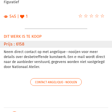
Figuratief
☆
★
☆
★
☆
★
☆
★
☆
★
545
1
DIT WERK IS TE KOOP
Prijs : 6158
Neem direct contact op met angelique--nooijen voor meer
details over desbetreffende kunstwerk. Een e-mail wordt direct
naar de aanbieder verstuurd, gegevens worden niet vastgelegd
door Nationaal Atelier.
CONTACT ANGELIQUE--NOOIJEN