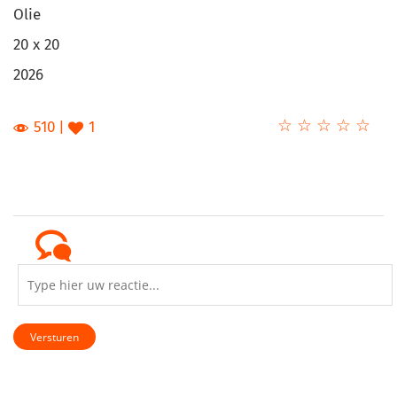
Olie
20 x 20
2026
☆
★
☆
★
☆
★
☆
★
☆
★
510
1
Versturen