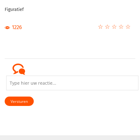
Figuratief
☆
★
☆
★
☆
★
☆
★
☆
★
1226
Versturen