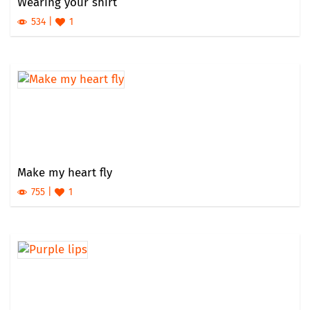
Wearing your shirt
534
1
Make my heart fly
755
1